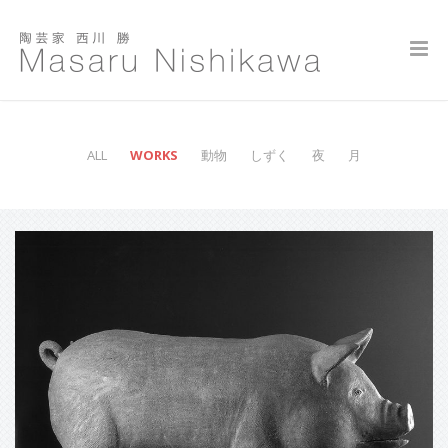
ALL
WORKS
動物
しずく
夜
月