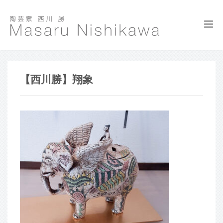
【西川勝】翔象