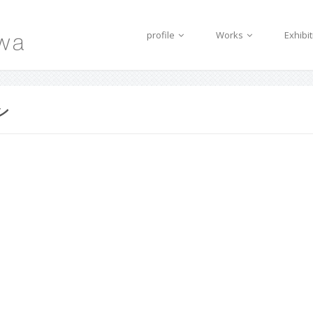
profile
Works
Exhibi
ン